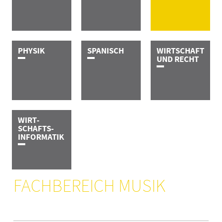
P­H­Y­S­I­K
S­P­A­N­I­S­C­H
WIRT­­­­SCHAFT
UND RECHT
WIRT­­­­
SCHAFTS­­
INFOR­MA­TIK
FACHBEREICH MUSIK