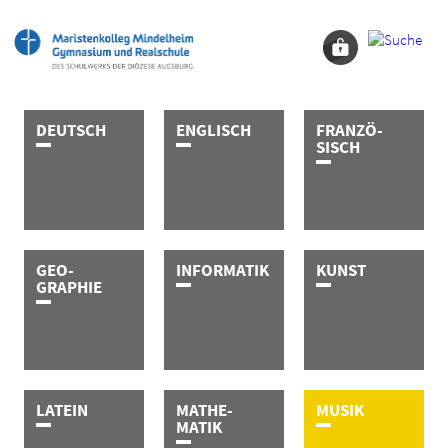
D­E­U­T­S­C­H
E­N­G­L­I­S­C­H
FRAN­­­ZÖ­­­­­­
SISCH
GEO­­­­­­
I­N­F­O­R­­­M­A­T­I­K
K­U­N­S­T
GRAPHIE
L­A­T­E­I­N
MATHE­­­­­­­­­
M­U­S­I­K
MATIK