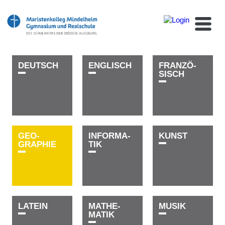
D­E­U­T­S­C­H
E­N­G­L­I­S­C­H
FRAN­­­ZÖ­­­­­­
SISCH
GEO­­­­­­
I­N­F­O­R­­­M­A­
K­U­N­S­T
GRAPHIE
T­I­K
L­A­T­E­I­N
MATHE­­­­­­­­­
M­U­S­I­K
MATIK