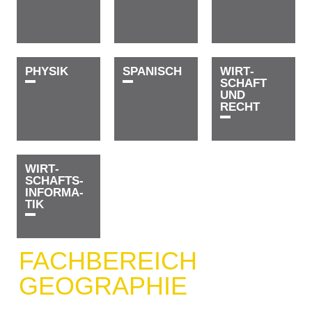
P­H­Y­S­I­K
S­P­A­N­I­S­C­H
WIRT­­­­
SCHAFT
UND
RECHT
WIRT­­­­
SCHAFTS­­
INFOR­MA­
TIK
FACHBEREICH
GEOGRAPHIE