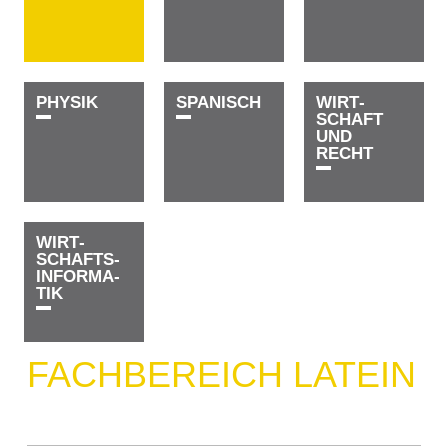
P­H­Y­S­I­K
S­P­A­N­I­S­C­H
WIRT­­­­
SCHAFT
UND
RECHT
WIRT­­­­
SCHAFTS­­
INFOR­MA­
TIK
FACHBEREICH LATEIN