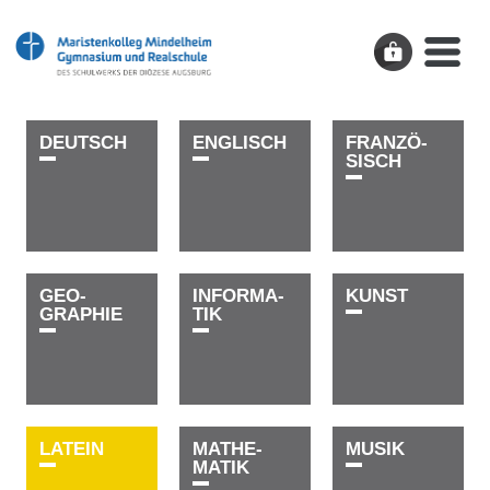
D­E­U­T­S­C­H
E­N­G­L­I­S­C­H
FRAN­­­ZÖ­­­­­­
SISCH
GEO­­­­­­
I­N­F­O­R­­­M­A­
K­U­N­S­T
GRAPHIE
T­I­K
L­A­T­E­I­N
MATHE­­­­­­­­­
M­U­S­I­K
MATIK